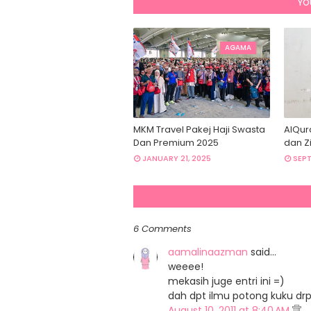
YO
AGAMA
soalan ke
MKM Travel Pakej Haji Swasta
AlQur
Dan Premium 2025
dan Zi
JANUARY 21, 2025
SEPT
6 Comments
aamalinaazman
said…
weeee!
mekasih juge entri ini =)
dah dpt ilmu potong kuku d
August 10, 2011 at 8:40 AM