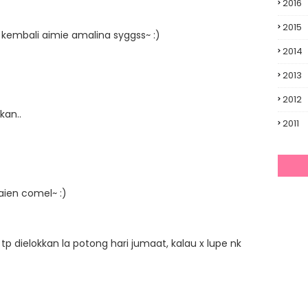
2016
2015
 kembali aimie amalina syggss~ :)
2014
2013
2012
kan..
2011
aien comel~ :)
tp dielokkan la potong hari jumaat, kalau x lupe nk