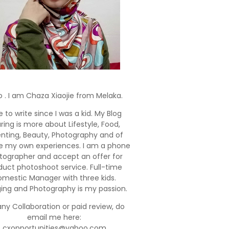
o . I am Chaza Xiaojie from Melaka.
e to write since I was a kid. My Blog
ring is more about Lifestyle, Food,
enting, Beauty, Photography and of
e my own experiences. I am a phone
tographer and accept an offer for
duct photoshoot service. Full-time
mestic Manager with three kids.
ging and Photography is my passion.
any Collaboration or paid review, do
email me here:
cxopportunities@yahoo.com