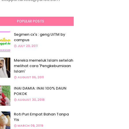
POPULAR POSTS
Segmen cx's : geng UiTM by
campus
JULY 20, 2011
Mereka memeluk Islam setelah
melihat cara 'Pengkebumiaan
Islam'
AUGUST 06, 2011
INAI DAMIA: INAI 100% DAUN
POKOK
AUGUST 30, 2018
Roti Puri Empat Bahan Tanpa
Yis
MARCH 09, 2019