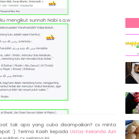
u mengikut sunnah Nabi s.a.w
pat tak apa yang cuba disampaikan? cx minta
tepat :) Terima Kasih kepada
Ustaz Kekanda Azri
ykilan cx selama ini.