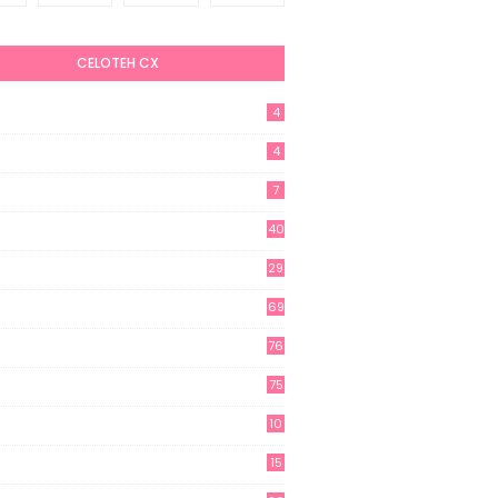
CELOTEH CX
4
4
7
40
29
69
76
75
10
15