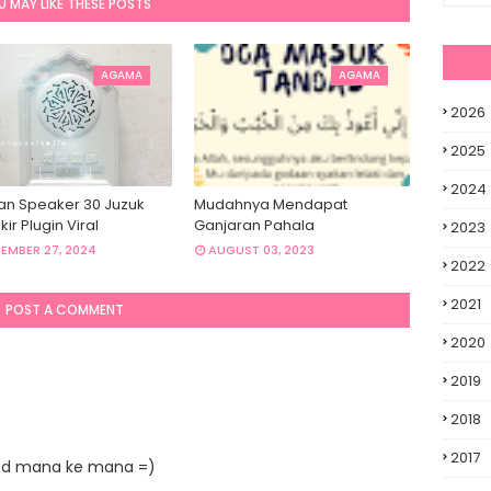
U MAY LIKE THESE POSTS
AGAMA
AGAMA
dua - potong kuku ikut hari
2026
2025
2024
an Speaker 30 Juzuk
Mudahnya Mendapat
kir Plugin Viral
Ganjaran Pahala
2023
EMBER 27, 2024
AUGUST 03, 2023
2022
2021
POST A COMMENT
2020
2019
2018
2017
rpd mana ke mana =)