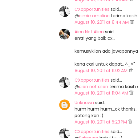
CXopportunities
said…
@
aimie amalina
terima kasih
August 10, 2011 at 8:44 AM
Aien Not Alien
said…
entri yang baik cx...
kemusykilan ada jawapannya
kena cari untuk dapat.. ^_^"
August 10, 2011 at 11:02 AM
CXopportunities
said…
@
aien not alien
terima kasih 
August 10, 2011 at 11:04 AM
Unknown
said…
hurm hurm hurm...ok thanks.. 
potong kan :)
August 10, 2011 at 5:23 PM
CXopportunities
said…