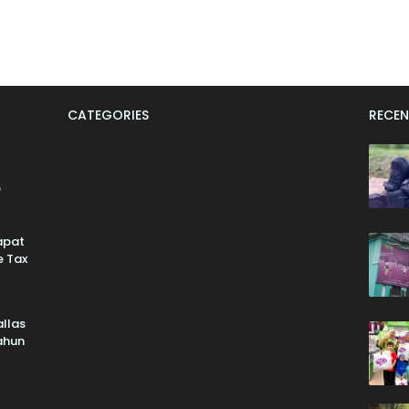
CATEGORIES
RECEN
6
apat
e Tax
llas
Tahun