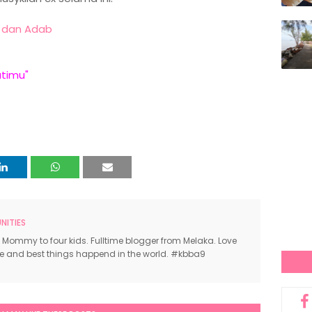
 dan Adab
atimu"
ITIES
 Mommy to four kids. Fulltime blogger from Melaka. Love
ce and best things happend in the world. #kbba9