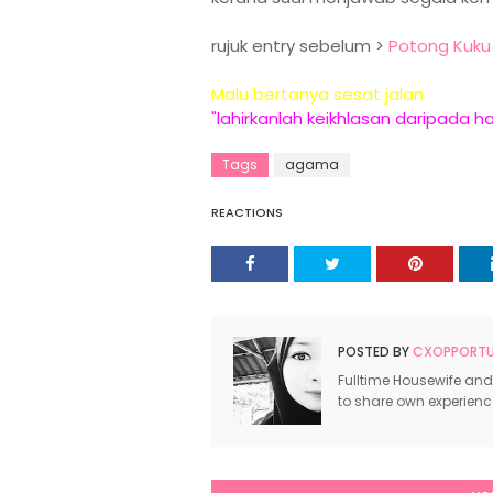
rujuk entry sebelum >
Potong Kuku
Malu bertanya sesat jalan
"lahirkanlah keikhlasan daripada h
Tags
agama
REACTIONS
POSTED BY
CXOPPORTUN
Fulltime Housewife and
to share own experien