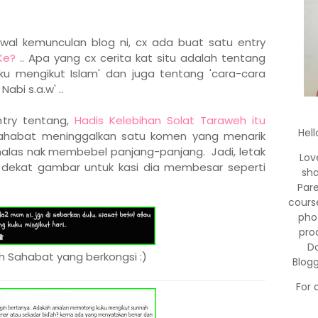
awal kemunculan blog ni, cx ada buat satu entry
Ke?
.. Apa yang cx cerita kat situ adalah tentang
ku mengikut Islam' dan juga tentang 'cara-cara
bi s.a.w' ..
ntry tentang,
Hadis Kelebihan Solat Taraweh itu
Hell
ahabat meninggalkan satu komen yang menarik
x malas nak membebel panjang-panjang. Jadi, letak
Lov
rk dekat gambar untuk kasi dia membesar seperti
sha
Par
cours
pho
pro
Do
h Sahabat yang berkongsi :)
Blog
For 