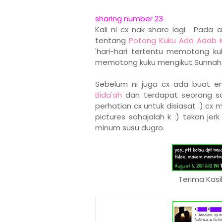
sharing number 23
Kali ni cx nak share lagi. Pada 
tentang
Potong Kuku Ada Adab 
'hari-hari tertentu memotong ku
memotong kuku mengikut Sunnah Na
Sebelum ni juga cx ada buat e
Bida'ah
dan terdapat seorang s
perhatian cx untuk disiasat :) c
pictures sahajalah k :) tekan je
minum susu dugro.
Terima Kasi