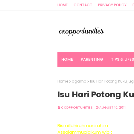
HOME
CONTACT
PRIVACY POLICY
HOME
PARENTING
TIPS & LIFE
Home
agama
Isu Hari Potong Kuku ju
Isu Hari Potong K
CXOPPORTUNITIES
AUGUST 10, 2011
Bismillahirahmanirahim
Assalammualaikum w.b.t