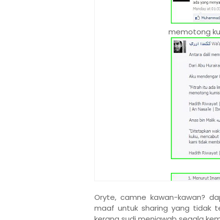
memotong kuk
Oryte, camne kawan-kawan? da
maaf untuk sharing yang tidak 
kerana sudi menjawab segala kemus