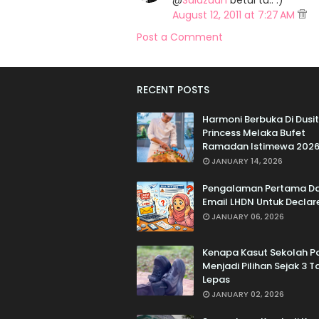
@
Saiazuan
betul tu.. :)
August 12, 2011 at 7:27 AM
Post a Comment
RECENT POSTS
Harmoni Berbuka Di Dusit
Princess Melaka Bufet
Ramadan Istimewa 202
JANUARY 14, 2026
Pengalaman Pertama D
Email LHDN Untuk Declar
JANUARY 06, 2026
Kenapa Kasut Sekolah Pa
Menjadi Pilihan Sejak 3 
Lepas
JANUARY 02, 2026