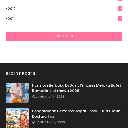
2012
19
7
2011
14
6
FACEBOOK
RECENT POSTS
Harmoni Berbuka Di Dusit Princess Melaka Bufet
Ramadan Istimewa 2026
JANUARY 14, 2026
Pengalaman Pertama Dapat Email LHDN Untuk
Declare Tax
JANUARY 06, 2026