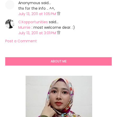
Anonymous said…
thx for the info .. ^^,
July 13, 2011 at 1:05 PM
CXopportunities
said…
Murnie
: most welcome dear. :)
July 13, 2011 at 3:01 PM
Post a Comment
ABOUT ME