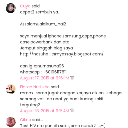
Cuya
said…
cepat2 sembuh ya...
Assalamualaikum,,,hai2
saya menjual iphone,samsung,oppo,phone
case,powerbank dan etc.
Jemput singgah blog saya
http://nasuha-itsmyessay.blogspot.com/
dan ig @nurnasuha96_
whatsapp : +60196117811
August 17, 2015 at 6:16 PM
Eintan Nurfuzie
said…
mmm.. sama jugak dnegan kerjaya cik en.. sebagai
seorang vet.. de ubat yg buat kucing sakit
terguling2
August 18, 2015 at 9:15 AM
Cikna
said…
Test HIV ritu pun dh sakit, xmo cucuk2.....;-(