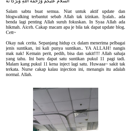
اَلسَّلَامُ عَلَيْكُمْ وَرَحْمَةُ اللهِ وَبَرَكَا تُهُ
Salam sabtu buat semua. Niat untuk aktif update dan
blogwalking terbantut sebab Allah tak izinkan. Iyalah.. ada
benda lagi penting Allah suruh fokuskan. In Syaa Allah ada
hikmah. Aiceh. Cakap macam apa je bila tak dapat update blog.
Cett~
Okay nak cerita. Sepanjang hidup cx dalam menerima pelbagai
jenis suntikan, ini kali punya suntikan.. YA ALLAH! nangis
mak nak! Kemain perit, pedih, bisa dan sakit!!!! Allah sahaja
yang tahu. Ini baru dapat satu suntikan pukul 11 pagi tadi.
Malam kang pukul 11 kena inject lagi satu. Huwaaa~ sakit tak
terkata. Nurse cakap kalau injection ini, menangis itu adalah
normal. Allah.