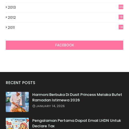
2013
36
2012
19
7
2011
14
6
FACEBOOK
RECENT POSTS
Harmoni Berbuka Di Dusit Princess Melaka Bufet
Ramadan Istimewa 2026
JANUARY 14, 2026
Pengalaman Pertama Dapat Email LHDN Untuk
Declare Tax