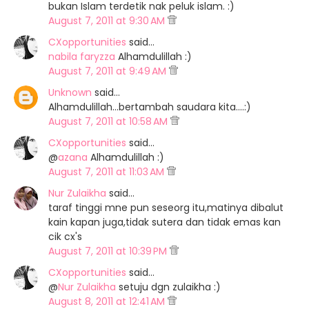
bukan Islam terdetik nak peluk islam. :)
August 7, 2011 at 9:30 AM
CXopportunities
said…
nabila faryzza
Alhamdulillah :)
August 7, 2011 at 9:49 AM
Unknown
said…
Alhamdulillah...bertambah saudara kita....:)
August 7, 2011 at 10:58 AM
CXopportunities
said…
@
azana
Alhamdulillah :)
August 7, 2011 at 11:03 AM
Nur Zulaikha
said…
taraf tinggi mne pun seseorg itu,matinya dibalut
kain kapan juga,tidak sutera dan tidak emas kan
cik cx's
August 7, 2011 at 10:39 PM
CXopportunities
said…
@
Nur Zulaikha
setuju dgn zulaikha :)
August 8, 2011 at 12:41 AM