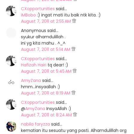
CXopportunities
said…
iMBobo
:) ingat mati itu baik ntk kita. :)
August 7, 2011 at 2:55 AM
Anonymous said…
syukur alhamdulillah .
ini yg kita mahu . ^_^
August 7, 2011 at 5:14 AM
CXopportunities
said…
Hafizah Hairi
tq dear! :)
August 7, 2011 at 5:45 AM
AmyZana
said…
hmm...insyaallah :)
August 7, 2011 at 8:19 AM
CXopportunities
said…
@
AmyZana
InsyaAllah :)
August 7, 2011 at 8:24 AM
nabila faryzza
said…
kematian itu sesuatu yang pasti. Alhamdulillah org