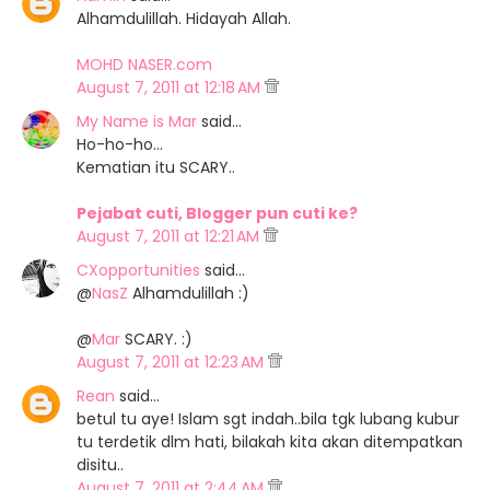
Alhamdulillah. Hidayah Allah.
MOHD NASER.com
August 7, 2011 at 12:18 AM
My Name is Mar
said…
Ho-ho-ho...
Kematian itu SCARY..
Pejabat cuti, Blogger pun cuti ke?
August 7, 2011 at 12:21 AM
CXopportunities
said…
@
NasZ
Alhamdulillah :)
@
Mar
SCARY. :)
August 7, 2011 at 12:23 AM
Rean
said…
betul tu aye! Islam sgt indah..bila tgk lubang kubur
tu terdetik dlm hati, bilakah kita akan ditempatkan
disitu..
August 7, 2011 at 2:44 AM