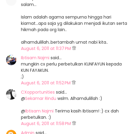
salam...
Islam adalah agama sempurna hingga hari
kiamat...apa saja yg dilakukan menjadi ikutan serta
hikmah pada org lain..
alhamdulillah..bertambah umat nabi kita..
August 6, 2011 at 11:37 PM
Ibtisam Najmi
said…
mungkin cx perlu perbetulkan KUNFAYUN kepada
KUN FAYAKUN.
;)
August 6, 2011 at 11:52 PM
CXopportunities
said…
@
Sekamar Rindu
wslm. Alhamdulillah :)
@
Ibtisam Najmi
Terima kasih Ibtisam! :) cx dah
perbetulkan. :)
August 6, 2011 at 11:58 PM
Admin
said…