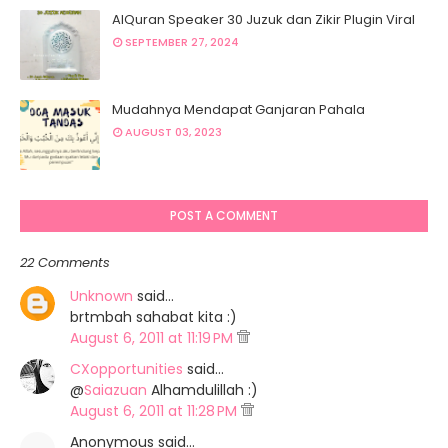
AlQuran Speaker 30 Juzuk dan Zikir Plugin Viral
SEPTEMBER 27, 2024
Mudahnya Mendapat Ganjaran Pahala
AUGUST 03, 2023
POST A COMMENT
22 Comments
Unknown
said…
brtmbah sahabat kita :)
August 6, 2011 at 11:19 PM
CXopportunities
said…
@
Saiazuan
Alhamdulillah :)
August 6, 2011 at 11:28 PM
Anonymous said…