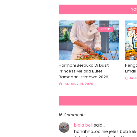
YO
RESEPI
Harmoni Berbuka Di Dusit
Penga
Princess Melaka Bufet
Email
Ramadan Istimewa 2026
JANU
JANUARY 14, 2026
16 Comments
biela bell
said…
hahahha..oo.nie jeles bab keka