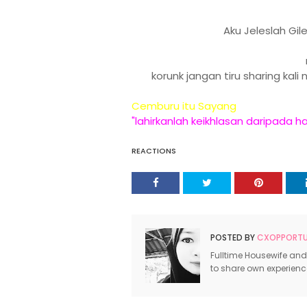
Aku Jeleslah Gil
korunk jangan tiru sharing kali
Cemburu itu Sayang
"lahirkanlah keikhlasan daripada h
REACTIONS
POSTED BY
CXOPPORTUN
Fulltime Housewife and
to share own experien