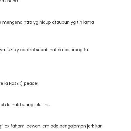
da2.huhu..
e mengena ntra yg hidup ataupun yg tlh lama
..juz try control sebab nnt rimas orang tu.
e la NasZ :) peace!
ah la nak buang jeles ni..
? cx faham. cewah. cm ade pengalaman jerk kan.