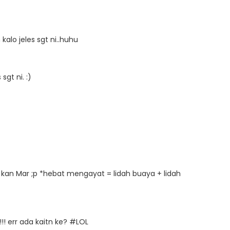
h kalo jeles sgt ni..huhu
sgt ni. :)
 kan Mar ;p *hebat mengayat = lidah buaya + lidah
!! err ada kaitn ke? #LOL