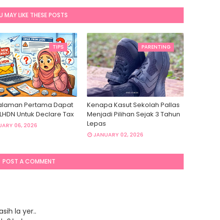
U MAY LIKE THESE POSTS
TIPS
PARENTING
laman Pertama Dapat
Kenapa Kasut Sekolah Pallas
 LHDN Untuk Declare Tax
Menjadi Pilihan Sejak 3 Tahun
Lepas
ARY 06, 2026
JANUARY 02, 2026
POST A COMMENT
sih la yer..