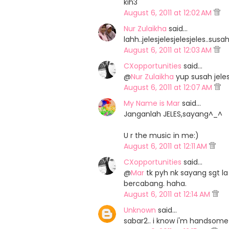
kih3
August 6, 2011 at 12:02 AM
Nur Zulaikha
said…
lahh..jelesjelesjelesjeles..susa
August 6, 2011 at 12:03 AM
CXopportunities
said…
@
Nur Zulaikha
yup susah jeles 
August 6, 2011 at 12:07 AM
My Name is Mar
said…
Janganlah JELES,sayang^_^
U r the music in me:)
August 6, 2011 at 12:11 AM
CXopportunities
said…
@
Mar
tk pyh nk sayang sgt la
bercabang. haha.
August 6, 2011 at 12:14 AM
Unknown
said…
sabar2.. i know i'm handsome!