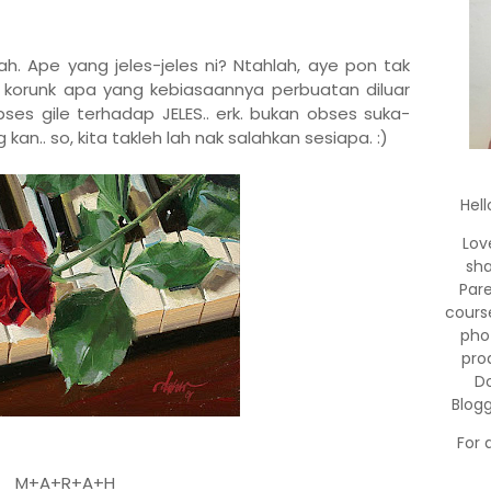
hah. Ape yang jeles-jeles ni? Ntahlah, aye pon tak
 korunk apa yang kebiasaannya perbuatan diluar
ses gile terhadap JELES.. erk. bukan obses suka-
kan.. so, kita takleh lah nak salahkan sesiapa. :)
Hell
Lov
sha
Par
cours
pho
pro
Do
Blog
For 
M+A+R+A+H