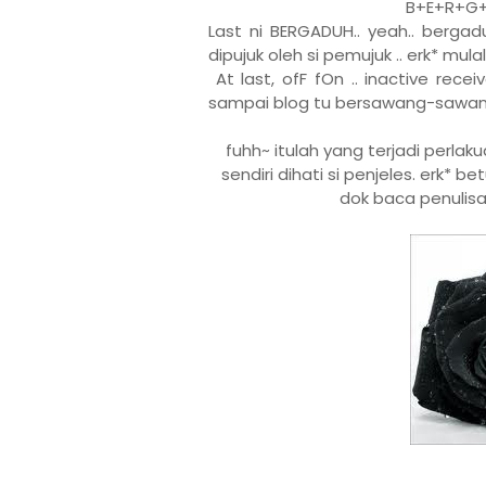
B+E+R+G
Last ni BERGADUH.. yeah.. bergadu
dipujuk oleh si pemujuk .. erk* mul
At last, ofF fOn .. inactive recei
sampai blog tu bersawang-sawang
fuhh~ itulah yang terjadi perlaku
sendiri dihati si penjeles. erk* b
dok baca penulisan