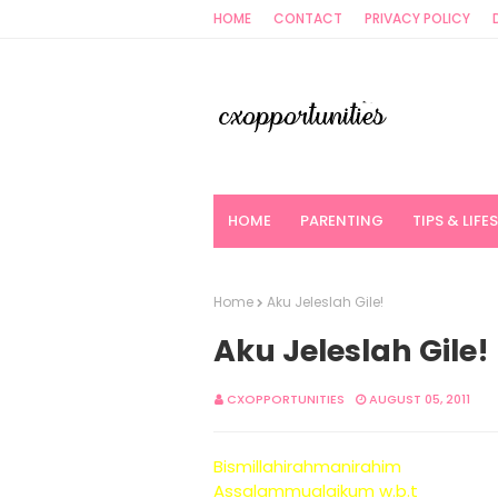
HOME
CONTACT
PRIVACY POLICY
HOME
PARENTING
TIPS & LIFE
Home
Aku Jeleslah Gile!
Aku Jeleslah Gile!
CXOPPORTUNITIES
AUGUST 05, 2011
Bismillahirahmanirahim
Assalammualaikum w.b.t