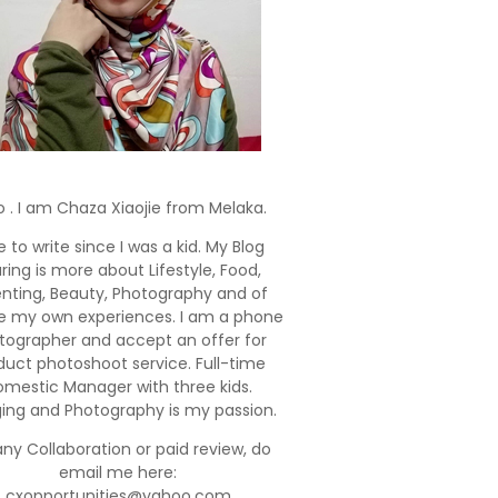
o . I am Chaza Xiaojie from Melaka.
e to write since I was a kid. My Blog
ring is more about Lifestyle, Food,
enting, Beauty, Photography and of
e my own experiences. I am a phone
tographer and accept an offer for
duct photoshoot service. Full-time
mestic Manager with three kids.
ging and Photography is my passion.
any Collaboration or paid review, do
email me here:
cxopportunities@yahoo.com