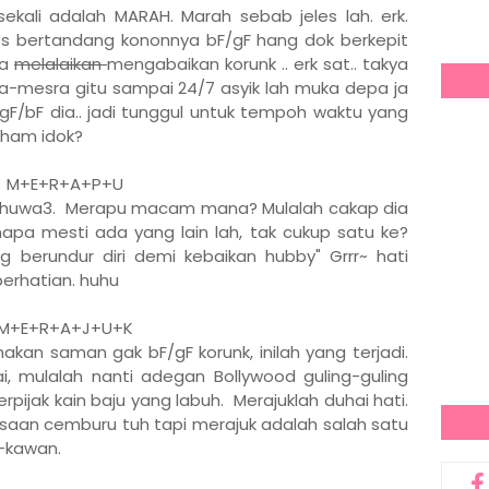
sekali adalah MARAH. Marah sebab jeles lah. erk.
les bertandang kononnya bF/gF hang dok berkepit
ga
melalaikan
mengabaikan korunk .. erk sat.. takya
ra-mesra gitu sampai 24/7 asyik lah muka depa ja
gF/bF dia.. jadi tunggul untuk tempoh waktu yang
Faham idok?
M+E+R+A+P+U
.. huwa3. Merapu macam mana? Mulalah cakap dia
apa mesti ada yang lain lah, tak cukup satu ke?
g berundur diri demi kebaikan hubby" Grrr~ hati
perhatian. huhu
M+E+R+A+J+U+K
kan saman gak bF/gF korunk, inilah yang terjadi.
ai, mulalah nanti adegan Bollywood guling-guling
rpijak kain baju yang labuh. Merajuklah duhai hati.
saan cemburu tuh tapi merajuk adalah salah satu
n-kawan.