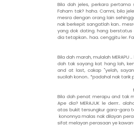
Bila dah jeles, perkara pertama 
Faham tak? haha. Camni, bila je
mesra dengan orang lain sehing
nak berkepit sangatlah kan.. mes
yang dok dating. hang berstatus 
dia tetapkan.. haa. cenggitu ler. 
Bila dah marah, mulalah MERAPU 
dah tak sayang kat hang lah, ken
and at last, cakap "yelah, sayan
sucilah konon.. *padahal nak tarik 
Bila dah penat merapu and tak ma
Ape dia? MERAJUK le derrr.. alah
atas bukit tersungkur gara-gara te
kononnya malas nak dilayan pera
sifat melayan perasaan ye kawa