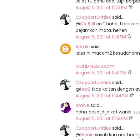
Jeles tu perlu ada..tapi berpa
August 5, 2011 at 11:23 PM
CXopportunities
said…
@
Cik Bell
erk* haha. tkde ken
pejamkan mata. heheh
August 5, 2011 at 11:31 PM
Admin
said…
jeles ni macam2 kesudahannya
MOHD NASER.com
August 5, 2011 at 11:41 PM
CXopportunities
said…
@
NasZ
tkde kaitan dengan ay
August 5, 2011 at 11:44 PM
Wanie
said…
haha..besa jd je kat wanie..sus
August 5, 2011 at 11:59 PM
CXopportunities
said…
@
Wanie
susah kan nak buang