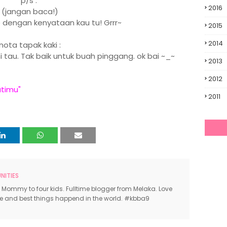
p/s :
2016
(jangan baca!)
e dengan kenyataan kau tu! Grrr~
2015
2014
nota tapak kaki :
 ni tau. Tak baik untuk buah pinggang. ok bai ~_~
2013
2012
atimu"
2011
ITIES
 Mommy to four kids. Fulltime blogger from Melaka. Love
ce and best things happend in the world. #kbba9