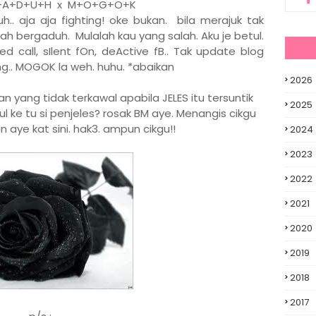
+A+D+U+H x M+O+G+O+K
h.. aja aja fighting! oke bukan. bila merajuk tak
alah bergaduh. Mulalah kau yang salah. Aku je betul.
ved call, sIlent fOn, deActive fB.. Tak update blog
.. MOGOK la weh. huhu. *abaikan
2026
an yang tidak terkawal apabila JELES itu tersuntik
2025
etul ke tu si penjeles? rosak BM aye. Menangis cikgu
 aye kat sini. hak3. ampun cikgu!!
2024
2023
2022
2021
2020
2019
2018
2017