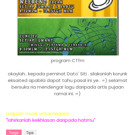
program CTfm
okaylah.. kepada peminat Dato' Siti . silakanlah korunk
eksaited apabila dapat tahu pasal ini ye.. =) selamat
bersuka ria mendengar lagu daripada artis pujaan
ramai ini. =)
majulah muzik untuk negara
"lahirkanlah keikhlasan daripada hatimu"
Tags
Tips