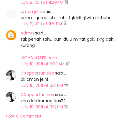
July 9, 2011 at 11:29 PM
cman jeini
said…
ermm..gurau jeh..smbil tgk MhrjLwk nih..hehe
July 9, 2011 at 11:51 PM
Admin
said…
tak penah tahu pun..dulu minat gak, skrg dah
kurang..
MOHD NASER.com
July 10, 2011 at 5:33 AM
CXopportunities
said…
ok cman jeini
July 10, 2011 at 3:12 PM
CXopportunities
said…
knp dah kurang NasZ?
July 10, 2011 at 3:12 PM
Post a Comment