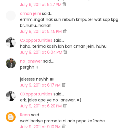
July 9, 2011 at 5:27 PM
cman jeini
said…
ermm..ingat nak suh rebuih kmputer wat sop kpg
br..huhu...hahah
July 9, 2011 at 5:45 PM
CXopportunities
said…
haha. terima kasih lah kan cman jeini. huhu
July 9, 2011 at 6:04 PM
no_answer
said…
perghh !!
jelessss neyhh !!!!
July 9, 2011 at 6:17 PM
CXopportunities
said…
erk. jeles ape ye no_answer. =)
July 9, 2011 at 6:20 PM
Rean
said…
wah! beriye promote ni ade pape ke?hehe
July 9, 2011 at 9:10 PM