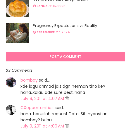
JANUARY 15, 2025
Pregnancy Expectations vs Reality
SEPTEMBER 27, 2024
POST A COMMENT
33 Comments
bombay
said…
xde lagu ahmad jais dgn herman tino ke?
haha..kalau ade sure best..haha
July 9, 2011 at 4:07 AM
CXopportunities
said…
haha. haruslah request Dato' Siti nyanyi an
bombay? huhu
July 9, 2011 at 4:09 AM