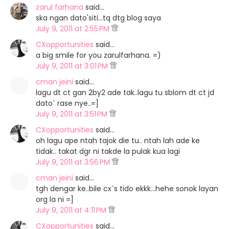
zarul farhana
said…
ska ngan dato'siti...tq dtg blog saya
July 9, 2011 at 2:55 PM
CXopportunities
said…
a big smile for you zarulfarhana. =)
July 9, 2011 at 3:01 PM
cman jeini
said…
lagu dt ct gan 2by2 ade tak..lagu tu sblom dt ct jd
dato` rase nye..=]
July 9, 2011 at 3:51 PM
CXopportunities
said…
oh lagu ape ntah tajok die tu.. ntah lah ade ke
tidak.. takat dgr ni takde la pulak kua lagi
July 9, 2011 at 3:56 PM
cman jeini
said…
tgh dengar ke..bile cx`s tido ekkk...hehe sonok layan
org la ni =]
July 9, 2011 at 4:11 PM
CXopportunities
said…