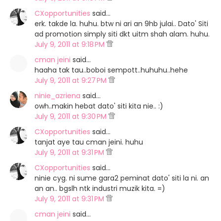
CXopportunities
said…
erk. takde la. huhu. btw ni ari an 9hb julai.. Dato' Siti
ad promotion simply siti dkt uitm shah alam. huhu.
July 9, 2011 at 9:18 PM
cman jeini
said…
haaha tak tau..boboi sempott..huhuhu..hehe
July 9, 2011 at 9:27 PM
ninie_azriena
said…
owh..makin hebat dato' siti kita nie.. :)
July 9, 2011 at 9:30 PM
CXopportunities
said…
tanjat aye tau cman jeini. huhu
July 9, 2011 at 9:31 PM
CXopportunities
said…
ninie cyg. ni sume gara2 peminat dato' siti la ni. an
an an.. bgslh ntk industri muzik kita. =)
July 9, 2011 at 9:31 PM
cman jeini
said…