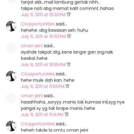
tanjat ekk...mail lambung gertak nihh..
takpe nati abg mamat kalit commnt..hahaa
July 9, 2011 at 10:23 PM
CXopportunities
said…
hehehe. abg kawasan seh. huhu
July 9, 2011 at 10:30 PM
cman jeini
said…
ayahde takpat dtg..kene langar gan org,naik
besikal..hehe
July 9, 2011 at 10:55 PM
CXopportunities
said…
hehe mule dah kan. hehe
July 9, 2011 at 11:03 PM
cman jeini
said…
haaahhaha...soryyy..manis tak kurmaa inii,syg nye
pangai sy yg tak brape manis..hehe
July 9, 2011 at 11:14 PM
CXopportunities
said…
heheh takde la cmtu cman jeini