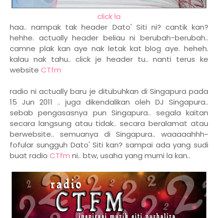
click la
haa.. nampak tak header Dato' Siti ni? cantik kan?
hehhe. actually header beliau ni berubah-berubah..
camne plak kan aye nak letak kat blog aye. heheh.
kalau nak tahu.. click je header tu.. nanti terus ke
website
CTfm
radio ni actually baru je ditubuhkan di Singapura pada
15 Jun 2011 .. juga dikendalikan oleh DJ Singapura..
sebab pengasasnya pun Singapura.. segala kaitan
secara langsung atau tidak.. secara beralamat atau
berwebsite.. semuanya di Singapura.. waaaaahhh~
fofular sungguh Dato' Siti kan? sampai ada yang sudi
buat radio
CTfm
ni.. btw, usaha yang murni la kan..