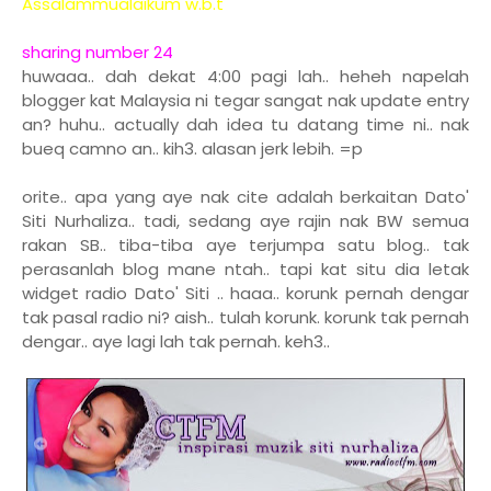
Assalammualaikum w.b.t
sharing number 24
huwaaa.. dah dekat 4:00 pagi lah.. heheh napelah
blogger kat Malaysia ni tegar sangat nak update entry
an? huhu.. actually dah idea tu datang time ni.. nak
bueq camno an.. kih3. alasan jerk lebih. =p
orite.. apa yang aye nak cite adalah berkaitan Dato'
Siti Nurhaliza.. tadi, sedang aye rajin nak BW semua
rakan SB.. tiba-tiba aye terjumpa satu blog.. tak
perasanlah blog mane ntah.. tapi kat situ dia letak
widget radio Dato' Siti .. haaa.. korunk pernah dengar
tak pasal radio ni? aish.. tulah korunk. korunk tak pernah
dengar.. aye lagi lah tak pernah. keh3..