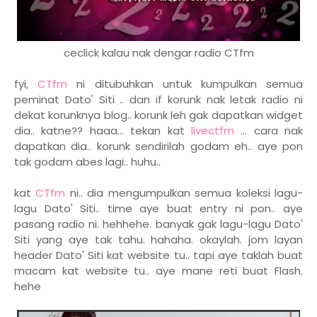
ceclick kalau nak dengar radio CTfm
fyi,
CTfm
ni ditubuhkan untuk kumpulkan semua
peminat Dato' Siti .. dan if korunk nak letak radio ni
dekat korunknya blog.. korunk leh gak dapatkan widget
dia.. katne?? haaa... tekan kat
livectfm
... cara nak
dapatkan dia.. korunk sendirilah godam eh.. aye pon
tak godam abes lagi.. huhu..
kat
CTfm
ni.. dia mengumpulkan semua koleksi lagu-
lagu Dato' Siti.. time aye buat entry ni pon.. aye
pasang radio ni. hehhehe. banyak gak lagu-lagu Dato'
Siti yang aye tak tahu. hahaha. okaylah. jom layan
header Dato' Siti kat website tu.. tapi aye taklah buat
macam kat website tu.. aye mane reti buat Flash.
hehe