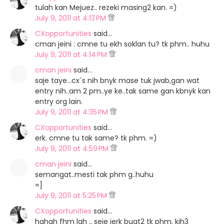
tulah kan Mejuez.. rezeki masing2 kan. =)
July 9, 2011 at 4:13 PM
CXopportunities
said…
cman jeini : cmne tu ekh soklan tu? tk phm.. huhu
July 9, 2011 at 4:14 PM
cman jeini
said…
saje taye...cx`s nih bnyk mase tuk jwab,gan wat
entry nih..am 2 pm..ye ke..tak same gan kbnyk kan
entry org lain.
July 9, 2011 at 4:35 PM
CXopportunities
said…
erk. cmne tu tak same? tk phm. =)
July 9, 2011 at 4:59 PM
cman jeini
said…
semangat..mesti tak phm g..huhu
=]
July 9, 2011 at 5:25 PM
CXopportunities
said…
hahah fhm lah .. seje jerk buat2 tk phm. kih3