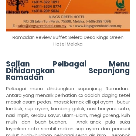
Ramadan Review Buffet Selera Desa Kings Green
Hotel Melaka
Sajian Pelbagai Menu
Dihidangkan Sepanjang
Ramadan
Pelbagai menu dihidangkan sepanjang Ramadan.
Antara yang menarik perhatian cx adalah daging tetel
masak asam pedas, masak lemak cili api ayam , bubur
lambuk, sup ayam, kambing golek, nasi beriyani, sate,
nasi impit, kerabu sayur, ulam-ulam, megi goreng, kuih
muih dan buah-buahan. Anak-anak pula suka
layankan sate sambil makan sup ayam dan pencuci
mulut buah-buahan pelbagai serta ais krim. Seronok